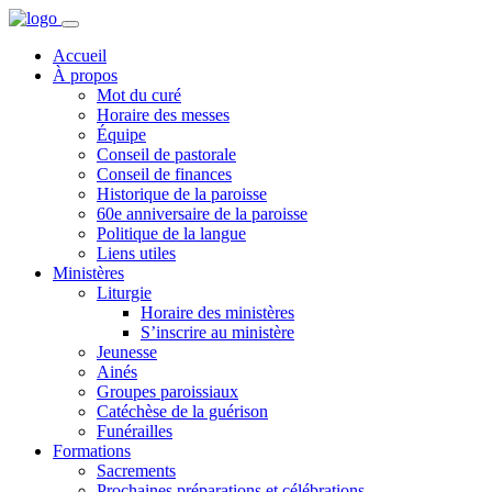
Accueil
À propos
Mot du curé
Horaire des messes
Équipe
Conseil de pastorale
Conseil de finances
Historique de la paroisse
60e anniversaire de la paroisse
Politique de la langue
Liens utiles
Ministères
Liturgie
Horaire des ministères
S’inscrire au ministère
Jeunesse
Ainés
Groupes paroissiaux
Catéchèse de la guérison
Funérailles
Formations
Sacrements
Prochaines préparations et célébrations