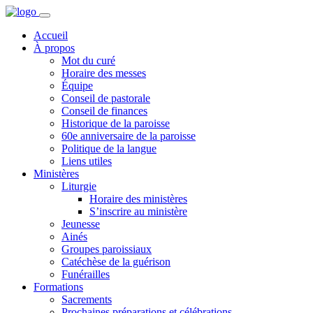
Accueil
À propos
Mot du curé
Horaire des messes
Équipe
Conseil de pastorale
Conseil de finances
Historique de la paroisse
60e anniversaire de la paroisse
Politique de la langue
Liens utiles
Ministères
Liturgie
Horaire des ministères
S’inscrire au ministère
Jeunesse
Ainés
Groupes paroissiaux
Catéchèse de la guérison
Funérailles
Formations
Sacrements
Prochaines préparations et célébrations